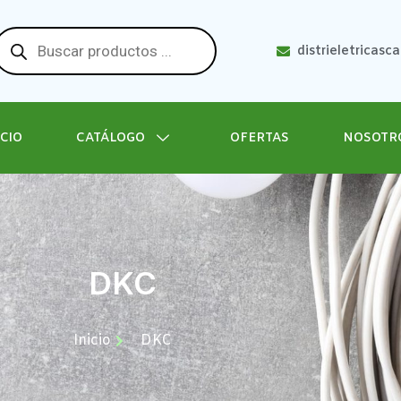
distrieletricasc
ICIO
CATÁLOGO
OFERTAS
NOSOTR
DKC
Inicio
DKC