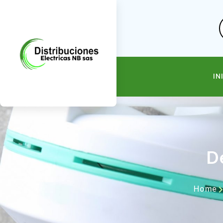
IN
De
Home