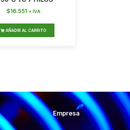
$
16.551
$
1
+ IVA
AÑADIR AL CARRITO
AÑAD
Empresa