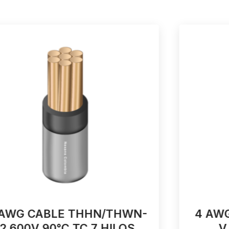
 AWG CABLE THHN/THWN-
4 AW
2 600V 90°C TC 7 HILOS
V