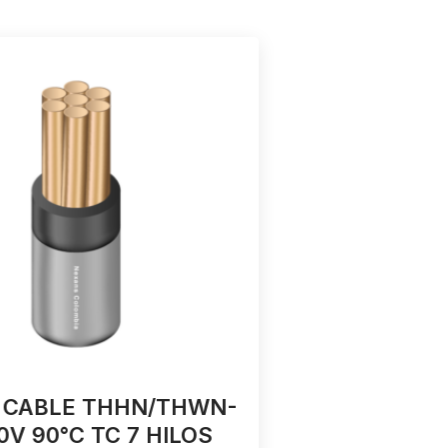
 CABLE THHN/THWN-
4 AWG TH
0V 90°C TC 7 HILOS
V 90°C