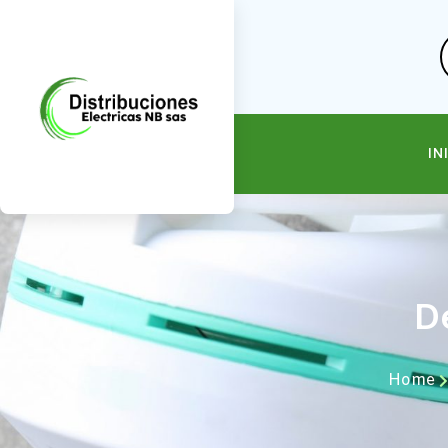
IN
De
Home