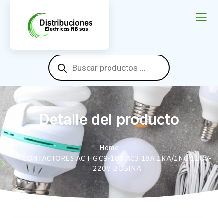
Detalle del producto
Home
CONTACTORES AC HGC9-100 AC3 18A 1NA/1NC 11OV-
220V BOBINA