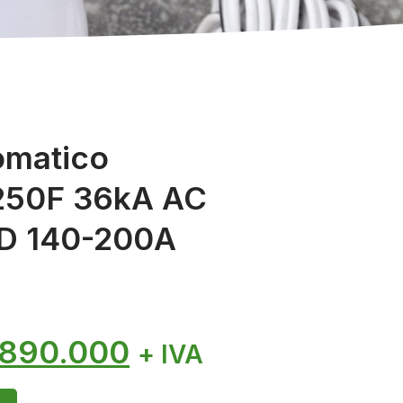
omatico
50F 36kA AC
D 140-200A
.890.000
+ IVA