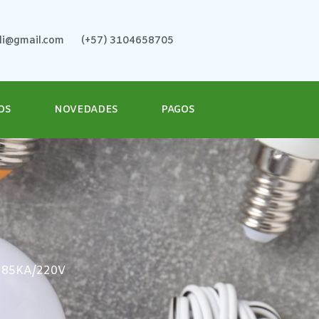
ali@gmail.com
(+57) 3104658705
OS
NOVEDADES
PAGOS
 85KA/220V