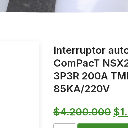
Interruptor aut
ComPacT NSX2
3P3R 200A TM
85KA/220V
$
4.200.000
$
1