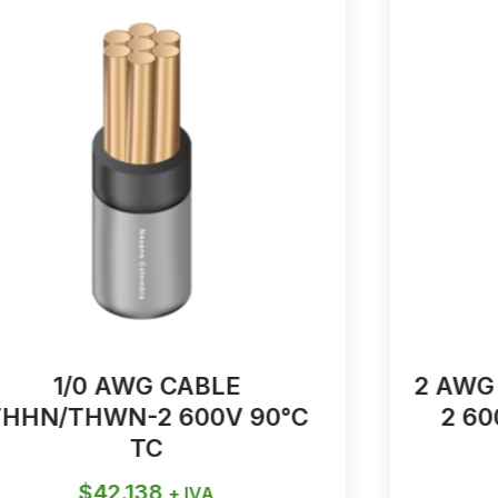
1/0 AWG CABLE
2 AWG
THHN/THWN-2 600V 90°C
2 60
TC
$
42.138
+ IVA