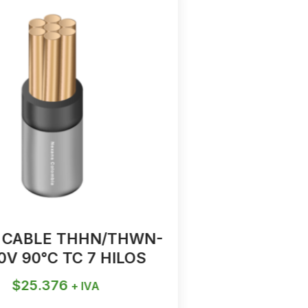
 CABLE THHN/THWN-
4 AWG TH
0V 90°C TC 7 HILOS
V 90°C
$
25.376
$
1
+ IVA