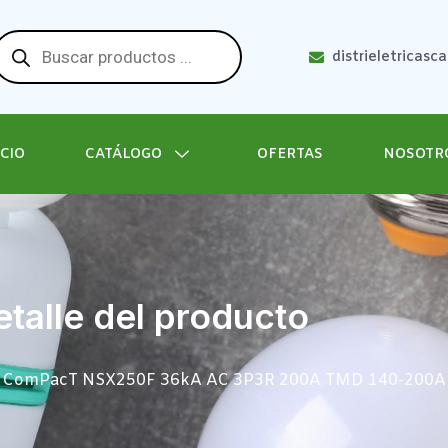
distrieletricasc
ICIO
CATÁLOGO
OFERTAS
NOSOTR
talle del producto
co ComPacT NSX250F 36kA AC 3P3R 200A TMD 140-200A