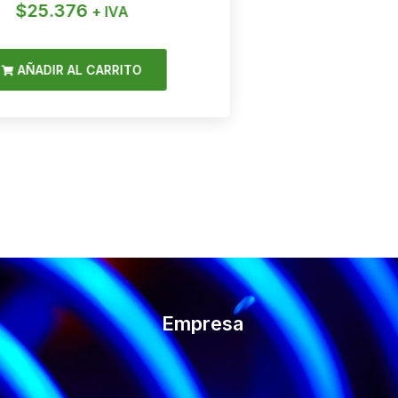
$
25.376
$
1
+ IVA
AÑADIR AL CARRITO
AÑAD
Empresa