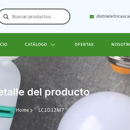
distrieletricasc
ICIO
CATÁLOGO
OFERTAS
NOSOTR
talle del producto
Home
LC1D12M7