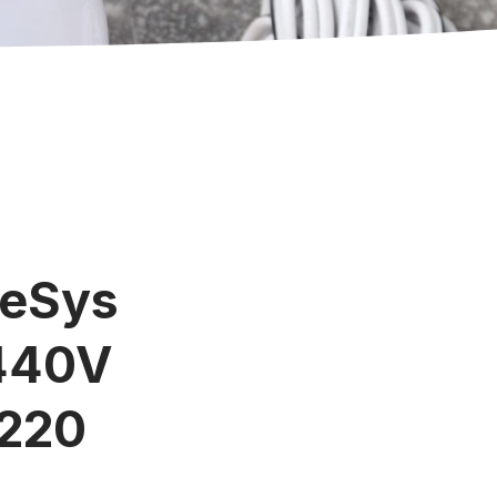
TeSys
440V
 220