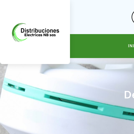
IN
De