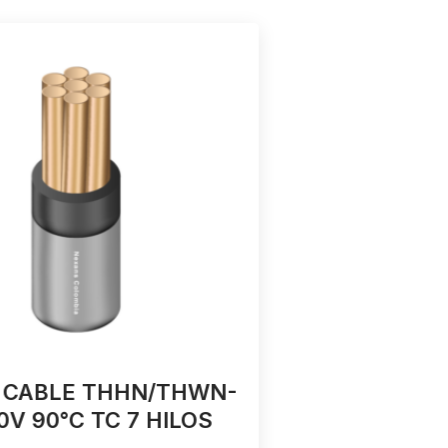
 CABLE THHN/THWN-
4 AWG TH
0V 90°C TC 7 HILOS
V 90°C