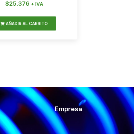
$
25.376
$
1
+ IVA
AÑADIR AL CARRITO
AÑAD
Empresa