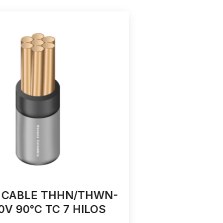
 CABLE THHN/THWN-
4 AWG TH
0V 90°C TC 7 HILOS
V 90°C