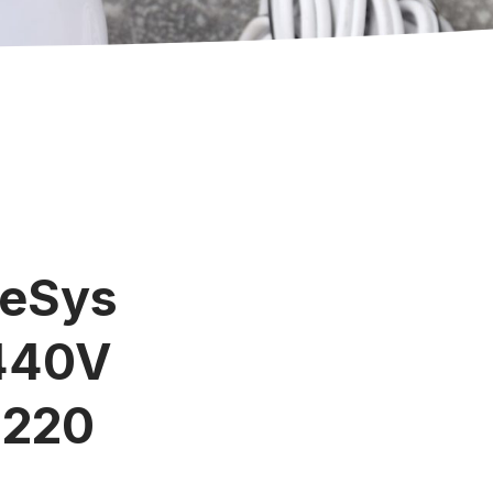
TeSys
440V
 220