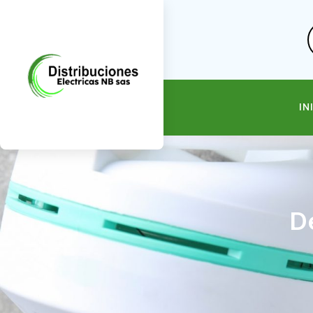
IN
De