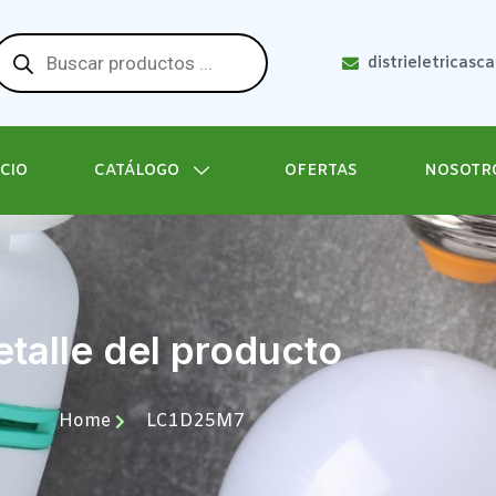
distrieletricasc
ICIO
CATÁLOGO
OFERTAS
NOSOTR
talle del producto
Home
LC1D25M7