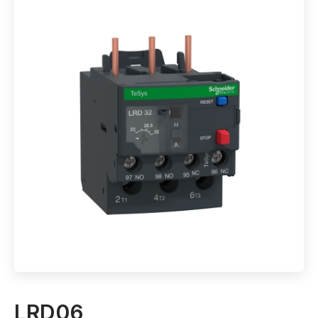
LRD06