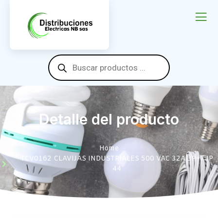
Detalle del producto
Home
TCV0162 CLAVIJAS INDUSTRIALES 500 VAC 32A 3P+T IP
44