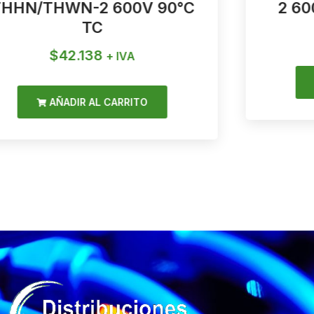
THHN/THWN-2 600V 90°C
2 60
TC
$
42.138
+ IVA
AÑADIR AL CARRITO