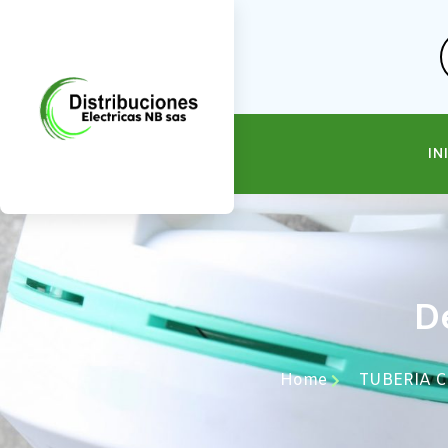
IN
De
Home
TUBERIA 