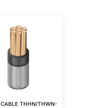
 CABLE THHN/THWN-
4 AWG TH