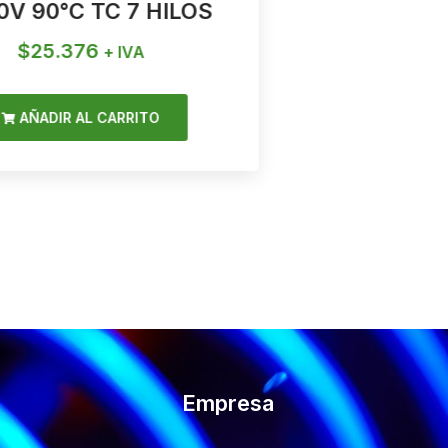
0V 90°C TC 7 HILOS
V 90°C
$
25.376
$
1
+ IVA
AÑADIR AL CARRITO
AÑAD
Empresa